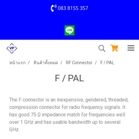
083 8155 357
หน้าแรก
สินค้าทั้งหมด
RF Connector
F / PAL
F / PAL
The F connector is an inexpensive, gendered, threaded,
compression connector for radio frequency signals. It
has good 75 Ω impedance match for frequencies well
over 1 GHz and has usable bandwidth up to several
GHz.