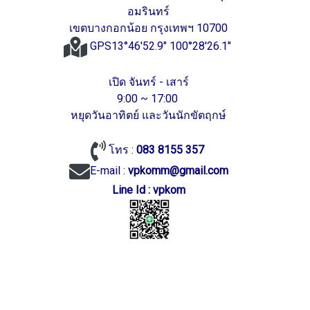
อมรินทร์
เขตบางกอกน้อย กรุงเทพฯ 10700
GPS13°46'52.9" 100°28'26.1"
เปิด จันทร์ - เสาร์
9:00 ~ 17:00
หยุดวันอาทิตย์ และวันนักขัตฤกษ์
โทร :
083 8155 357
E-mail :
vpkomm@gmail.com
Line Id : vpkom
vpkom.com