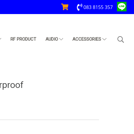
083 8155 357
RF PRODUCT
AUDIO
ACCESSORIES
rproof