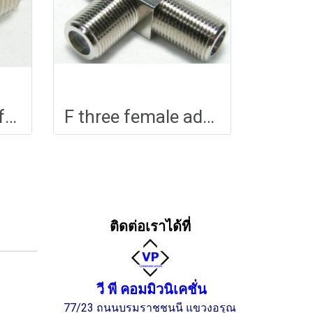
F female to UHF female adapter
F three female adapter
ติดต่อเราได้ที่
วี พี คอมมิวนิเคชั่น
77/23 ถนนบรมราชชนนี แขวงอรุณ