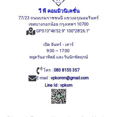
วี พี คอมมิวนิเคชั่น
77/23 ถนนบรมราชชนนี แขวงอรุณอมรินทร์
เขตบางกอกน้อย กรุงเทพฯ 10700
GPS13°46'52.9" 100°28'26.1"
เปิด จันทร์ - เสาร์
9:00 ~ 17:00
หยุดวันอาทิตย์ และวันนักขัตฤกษ์
โทร :
083 8155 357
E-mail :
vpkomm@gmail.com
Line Id : vpkom