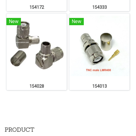
154172
154333
New
New
154028
154013
PRODUCT