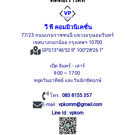
ติดต่อเราได้ที่
วี พี คอมมิวนิเคชั่น
77/23 ถนนบรมราชชนนี แขวงอรุณอมรินทร์
เขตบางกอกน้อย กรุงเทพฯ 10700
GPS13°46'52.9" 100°28'26.1"
เปิด จันทร์ - เสาร์
9:00 ~ 17:00
หยุดวันอาทิตย์ และวันนักขัตฤกษ์
โทร :
083 8155 357
E-mail :
vpkomm@gmail.com
Line Id : vpkom