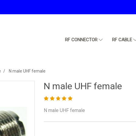
RF CONNECTOR
RF CABLE
e
N male UHF female
N male UHF female
N male UHF female