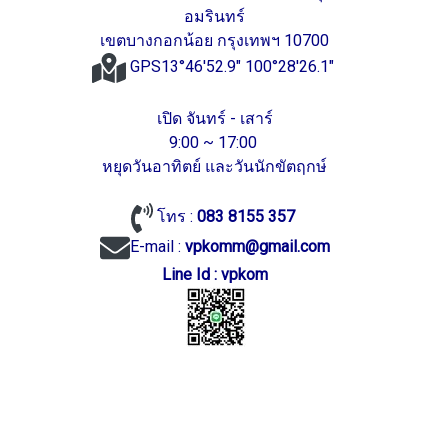
อมรินทร์
เขตบางกอกน้อย กรุงเทพฯ 10700
GPS13°46'52.9" 100°28'26.1"
เปิด จันทร์ - เสาร์
9:00 ~ 17:00
หยุดวันอาทิตย์ และวันนักขัตฤกษ์
โทร :
083 8155 357
E-mail :
vpkomm@gmail.com
Line Id : vpkom
vpkom.com