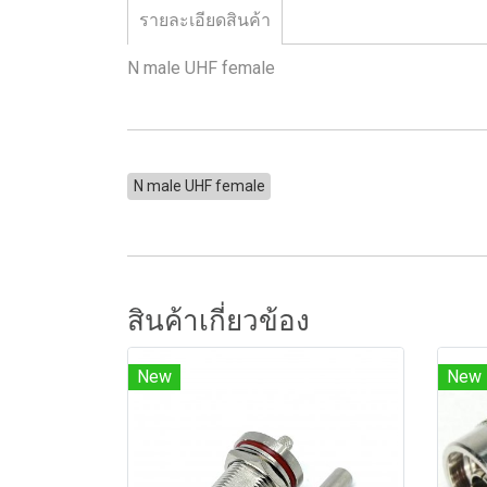
รายละเอียดสินค้า
N male UHF female
N male UHF female
สินค้าเกี่ยวข้อง
New
New