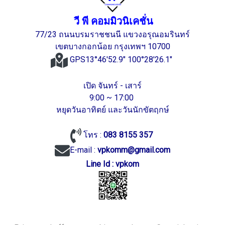
วี พี คอมมิวนิเคชั่น
77/23 ถนนบรมราชชนนี แขวงอรุณอมรินทร์
เขตบางกอกน้อย กรุงเทพฯ 10700
GPS13°46'52.9" 100°28'26.1"
เปิด จันทร์ - เสาร์
9:00 ~ 17:00
หยุดวันอาทิตย์ และวันนักขัตฤกษ์
โทร :
083 8155 357
E-mail :
vpkomm@gmail.com
Line Id : vpkom