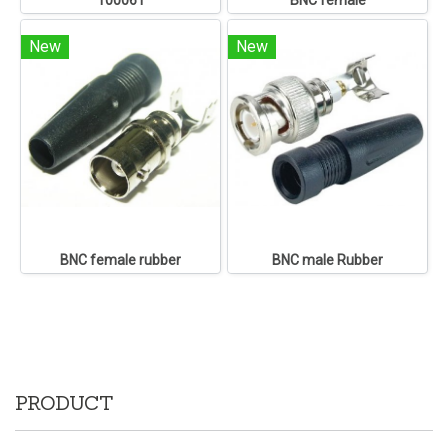
100061
BNC female
New
New
BNC female rubber
BNC male Rubber
PRODUCT