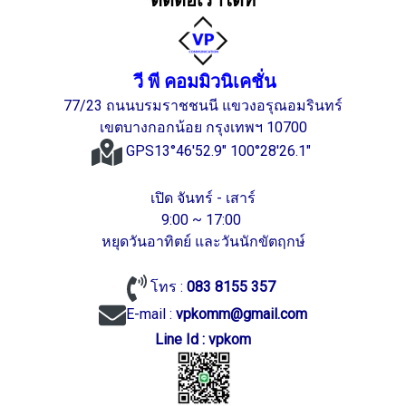
ติดต่อเราได้ที่
วี พี คอมมิวนิเคชั่น
77/23 ถนนบรมราชชนนี แขวงอรุณอมรินทร์
เขตบางกอกน้อย กรุงเทพฯ 10700
GPS13°46'52.9" 100°28'26.1"
เปิด จันทร์ - เสาร์
9:00 ~ 17:00
หยุดวันอาทิตย์ และวันนักขัตฤกษ์
โทร :
083 8155 357
E-mail :
vpkomm@gmail.com
Line Id : vpkom