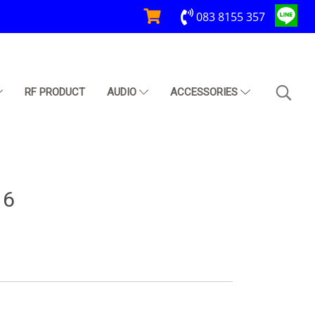
083 8155 357
RF PRODUCT
AUDIO
ACCESSORIES
16