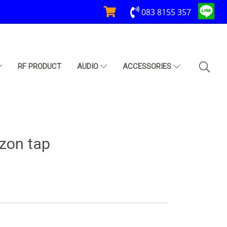
083 8155 357
RF PRODUCT
AUDIO
ACCESSORIES
zon tap