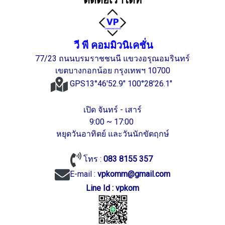
ติดต่อเราได้ที่
วี พี คอมมิวนิเคชั่น
77/23 ถนนบรมราชชนนี แขวงอรุณอมรินทร์
เขตบางกอกน้อย กรุงเทพฯ 10700
GPS13°46'52.9" 100°28'26.1"
เปิด จันทร์ - เสาร์
9:00 ~ 17:00
หยุดวันอาทิตย์ และวันนักขัตฤกษ์
โทร :
083 8155 357
E-mail :
vpkomm@gmail.com
Line Id : vpkom