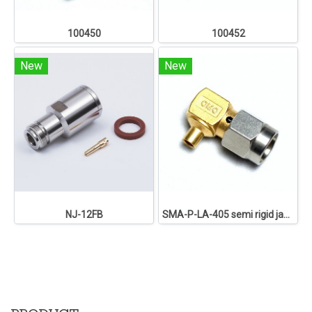
100450
100452
New
New
NJ-12FB
SMA-P-LA-405 semi rigid japan