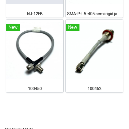
NJ-12FB
SMA-P-LA-405 semi rigid japan
New
New
100450
100452