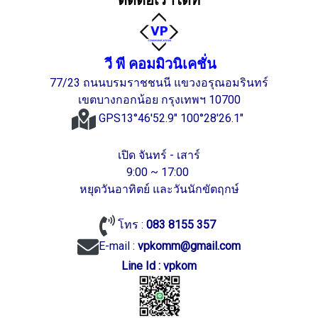
ติดต่อเราได้ที่
วี พี คอมมิวนิเคชั่น
77/23 ถนนบรมราชชนนี แขวงอรุณอมรินทร์
เขตบางกอกน้อย กรุงเทพฯ 10700
GPS13°46'52.9" 100°28'26.1"
เปิด จันทร์ - เสาร์
9:00 ~ 17:00
หยุดวันอาทิตย์ และวันนักขัตฤกษ์
โทร :
083 8155 357
E-mail :
vpkomm@gmail.com
Line Id : vpkom