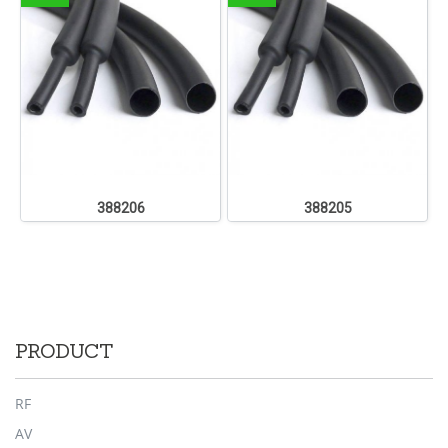
388206
388205
PRODUCT
RF
AV